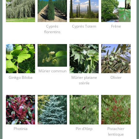
Cyprés
Cyprés Totem
Frêne
florentins
Mûrier commun
Ginkgo Biloba
Mûrier platane
Olivier
stérile
Photinia
Pin d’Alep
Pistachier
lentisque