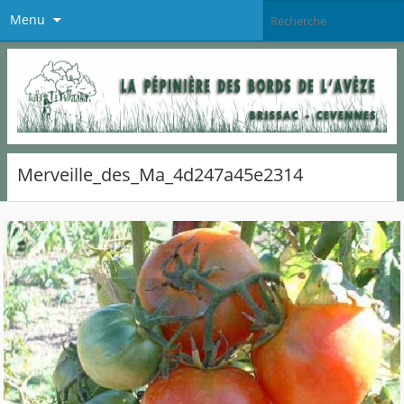
Menu
Merveille_des_Ma_4d247a45e2314